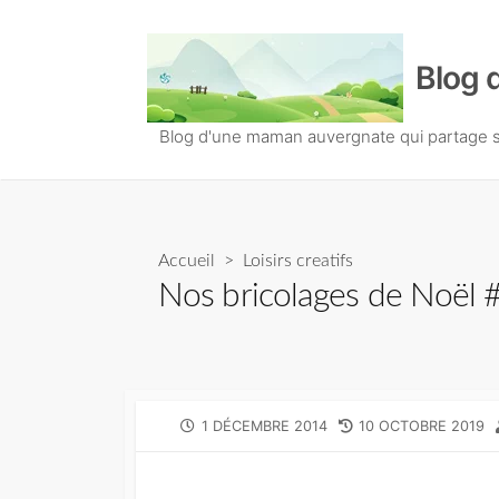
S
k
Blog 
i
p
t
Blog d'une maman auvergnate qui partage so
o
c
o
n
Accueil
>
Loisirs creatifs
t
Nos bricolages de Noël #
e
n
t
P
1 DÉCEMBRE 2014
L
10 OCTOBRE 2019
U
A
B
S
L
T