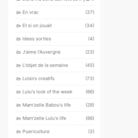
En vrac
(37)
Et si on jouait
(34)
Idees sorties
(4)
J'aime l'Auvergne
(23)
L'objet de la semaine
(45)
Loisirs creatifs
(73)
Lulu's look of the week
(66)
Mam'zelle Babou's life
(28)
Mam'zelle Lulu's life
(86)
Puericulture
(3)