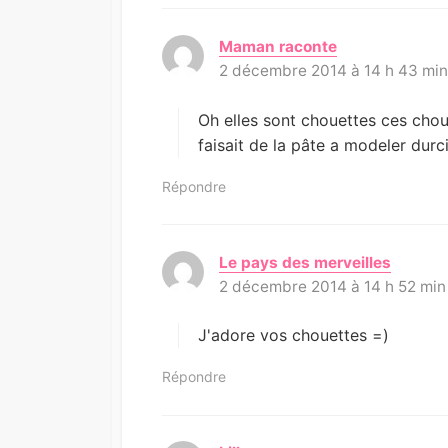
Maman raconte
d
2 décembre 2014 à 14 h 43 mi
i
t
:
Oh elles sont chouettes ces chou
faisait de la pâte a modeler durc
Répondre
Le pays des merveilles
d
2 décembre 2014 à 14 h 52 min
i
t
:
J'adore vos chouettes =)
Répondre