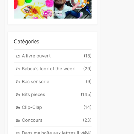
Catégories
A livre ouvert
(18)
Babou's look of the week
(29)
Bac sensoriel
(9)
Bits pieces
(145)
Clip-Clap
(14)
Concours
(23)
Dans ma boîte aux lettres il y a
(24)