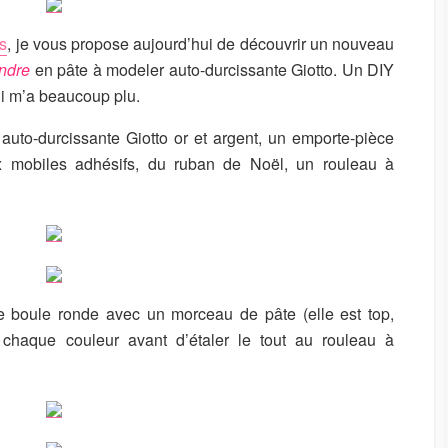
U
R
s
, je vous propose aujourd’hui de découvrir un nouveau
ndre
en pâte à modeler auto-durcissante Giotto. Un DIY
ui m’a beaucoup plu.
uto-durcissante Giotto or et argent, un emporte-pièce
x mobiles adhésifs, du ruban de Noël, un rouleau à
 boule ronde avec un morceau de pâte (elle est top,
 chaque couleur avant d’étaler le tout au rouleau à