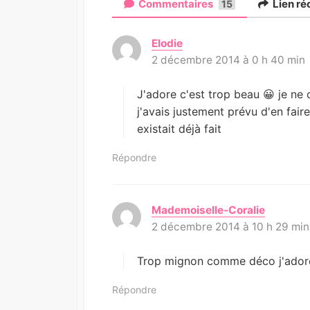
Commentaires
Lien ré
15
Elodie
d
2 décembre 2014 à 0 h 40 min
i
t
:
J'adore c'est trop beau 😀 je ne
j'avais justement prévu d'en fai
existait déjà fait
Répondre
Mademoiselle-Coralie
d
2 décembre 2014 à 10 h 29 min
i
t
:
Trop mignon comme déco j'ador
Répondre