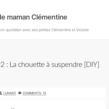
de maman Clémentine
n quotidien avec ses petites Clémentine et Victoire
2 : La chouette à suspendre [DIY]
A
LUNA63
COMMENTS: 15
U
T
E