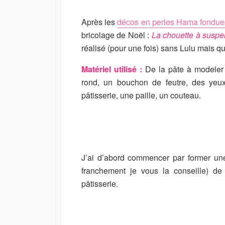
I
M
S
O
Après les
décos en perles Hama fondue
H
D
bricolage de Noël :
La chouette à suspe
E
I
réalisé (pour une fois) sans Lulu mais q
D
F
D
I
Matériel utilisé :
De la pâte à modeler a
A
E
T
D
rond, un bouchon de feutre, des yeu
E
D
pâtisserie, une paille, un couteau.
A
T
E
J’ai d’abord commencer par former une
franchement je vous la conseille) de
pâtisserie.