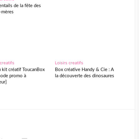
ntails de la fête des
-mères
 creatifs
Loisirs creatifs
u kit créatif ToucanBox
Box créative Handy & Cie : A
code promo à
la découverte des dinosaures
eur]