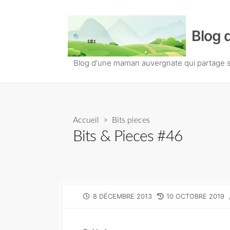
S
k
Blog 
i
p
t
Blog d'une maman auvergnate qui partage so
o
c
o
n
Accueil
>
Bits pieces
t
Bits & Pieces #46
e
n
t
P
8 DÉCEMBRE 2013
L
10 OCTOBRE 2019
U
A
B
S
L
T