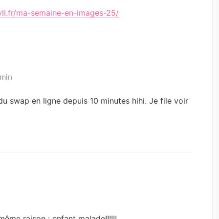
yli.fr/ma-semaine-en-images-25/
 min
 du swap en ligne depuis 10 minutes hihi. Je file voir
ême raison : enfant malade!!!!!!