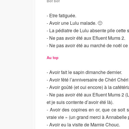
Bof bof
I
M
S
O
- Etre fatiguée.
H
D
E
I
- Avoir une Lulu malade. 🙁
D
F
- La pédiatre de Lulu absente pile cette
D
I
- Ne pas avoir été aux Efluent Mums 2.
A
E
- Ne pas avoir été au marché de noël ce 
T
D
E
D
A
Au top
T
E
- Avoir fait le sapin dimanche dernier.
- Avoir fêté l’anniversaire de Chéri Chéri
- Avoir goûté (et oui encore) à la cafétéri
- Ne pas avoir été aux Efluent Mums 2 (
et je suis contente d’avoir été là).
- Avoir des copines en or, que ce soit 
vraie vie » (un grand merci à Annabelle 
- Avoir eu la visite de Mamie Chouc.