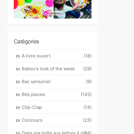
Catégories
A livre ouvert
(18)
Babou's look of the week
(29)
Bac sensoriel
(9)
Bits pieces
(145)
Clip-Clap
(14)
Concours
(23)
Dans ma boîte aux lettres il y a
(24)