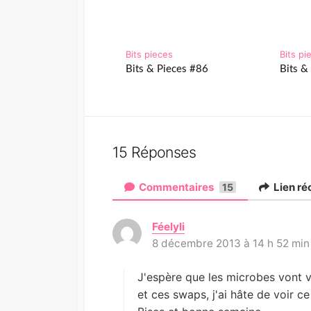
Bits pieces
Bits pi
Bits & Pieces #86
Bits &
15 Réponses
Commentaires
Lien ré
15
Féelyli
d
8 décembre 2013 à 14 h 52 min
i
t
:
J'espère que les microbes vont v
et ces swaps, j'ai hâte de voir ce