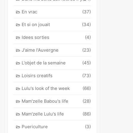
En vrac
(37)
Et si on jouait
(34)
Idees sorties
(4)
J'aime l'Auvergne
(23)
L'objet de la semaine
(45)
Loisirs creatifs
(73)
Lulu's look of the week
(66)
Mam'zelle Babou's life
(28)
Mam'zelle Lulu's life
(86)
Puericulture
(3)