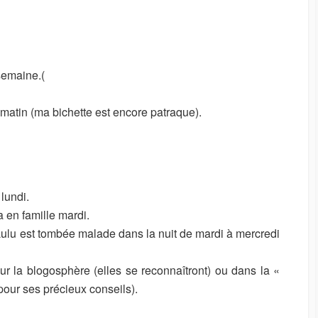
U
R
 semaine.(
matin (ma bichette est encore patraque).
 lundi.
a en famille mardi.
Lulu est tombée malade dans la nuit de mardi à mercredi
sur la blogosphère (elles se reconnaîtront) ou dans la «
pour ses précieux conseils).