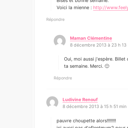
Bises et bonne semaine.
Voici la mienne :
http://www.feel
Répondre
Maman Clémentine
d
8 décembre 2013 à 23 h 13
i
t
:
Oui, moi aussi j'espère. Billet
ta semaine. Merci. 🙂
Répondre
Ludivine Renouf
d
8 décembre 2013 à 15 h 51 min
i
t
:
pauvre choupette alors!!!!!!!!
ici aussi pas d'eflentmum2 pour m