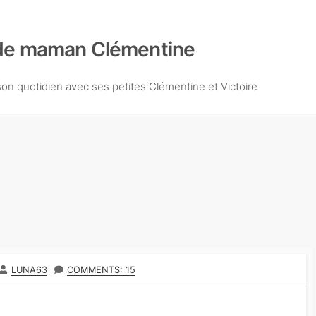
de maman Clémentine
n quotidien avec ses petites Clémentine et Victoire
A
LUNA63
COMMENTS: 15
U
T
E