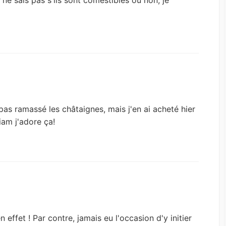
e sais pas s'ils sont comestibles ou non, je
 pas ramassé les châtaignes, mais j'en ai acheté hier
miam j'adore ça!
effet ! Par contre, jamais eu l'occasion d'y initier