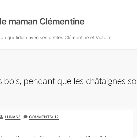
de maman Clémentine
n quotidien avec ses petites Clémentine et Victoire
bois, pendant que les châtaignes so
A
LUNA63
COMMENTS: 12
U
T
E