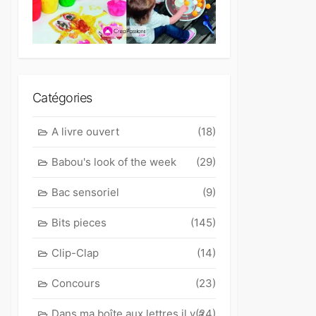
Catégories
A livre ouvert
(18)
Babou's look of the week
(29)
Bac sensoriel
(9)
Bits pieces
(145)
Clip-Clap
(14)
Concours
(23)
Dans ma boîte aux lettres il y a
(24)