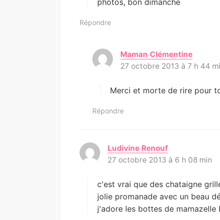
photos, bon dimanche
Répondre
Maman Clémentine
d
27 octobre 2013 à 7 h 44 m
i
t
:
Merci et morte de rire pour t
Répondre
Ludivine Renouf
d
27 octobre 2013 à 6 h 08 min
i
t
:
c'est vrai que des chataigne grill
jolie promanade avec un beau déco
j'adore les bottes de mamazelle 