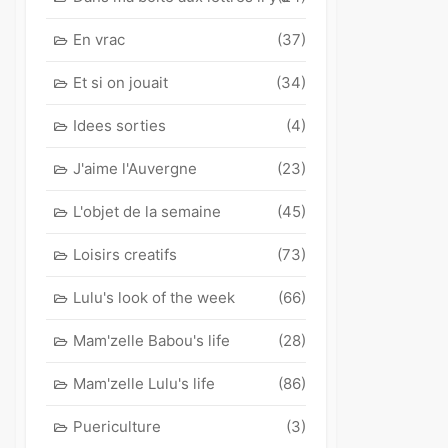
En vrac
(37)
Et si on jouait
(34)
Idees sorties
(4)
J'aime l'Auvergne
(23)
L'objet de la semaine
(45)
Loisirs creatifs
(73)
Lulu's look of the week
(66)
Mam'zelle Babou's life
(28)
Mam'zelle Lulu's life
(86)
Puericulture
(3)