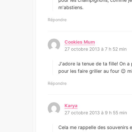
pour les champignons, comme je n
m'abstiens.
Répondre
Cookies Mum
d
27 octobre 2013 à 7 h 52 min
i
t
:
J'adore la tenue de ta fille! On a
pour les faire griller au four 😉 
Répondre
Karya
d
27 octobre 2013 à 9 h 55 min
i
t
:
Cela me rappelle des souvenirs en 