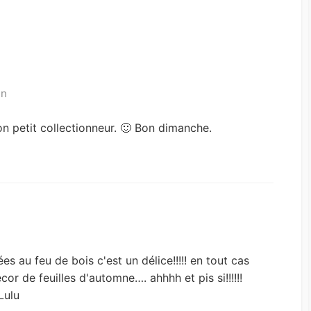
in
on petit collectionneur. 🙂 Bon dimanche.
ées au feu de bois c'est un délice!!!!! en tout cas
r de feuilles d'automne…. ahhhh et pis si!!!!!!
Lulu