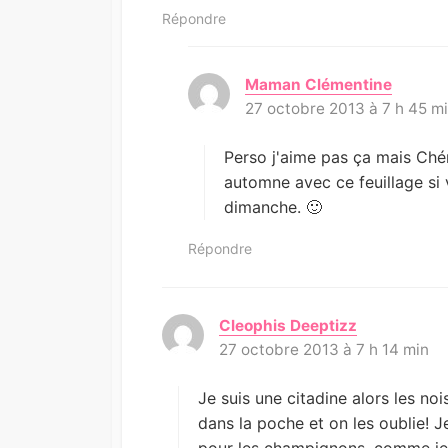
Répondre
Maman Clémentine
d
27 octobre 2013 à 7 h 45 m
i
t
:
Perso j'aime pas ça mais Chéri
automne avec ce feuillage si 
dimanche. 🙂
Répondre
Cleophis Deeptizz
d
27 octobre 2013 à 7 h 14 min
i
t
:
Je suis une citadine alors les no
dans la poche et on les oublie! J