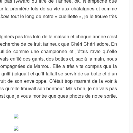
ai pas l’Award du titre de l’année, ok. N’empêche que
U
ur la première fois de sa vie aux châtaignes et comme
R
 bois
tout le long de notre « cueillette », je le trouve très
gniers pas très loin de la maison et chaque année c’est
recherche de ce fruit farineux que Chéri Chéri adore. En
ouillée comme une championne et j’étais ravie qu’elle
avais enfilé des gants, des bottes et, sac à la main, nous
ompagnées de Mamou. Elle a très vite compris que la
iiii) piquait et qu’il fallait se servir de sa botte et d’un
ruit de son enveloppe. C’était trop marrant de la voir à
r dès qu’elle trouvait son bonheur. Mais bon, je ne vais pas
’est que je vous montre quelques photos de notre sortie.