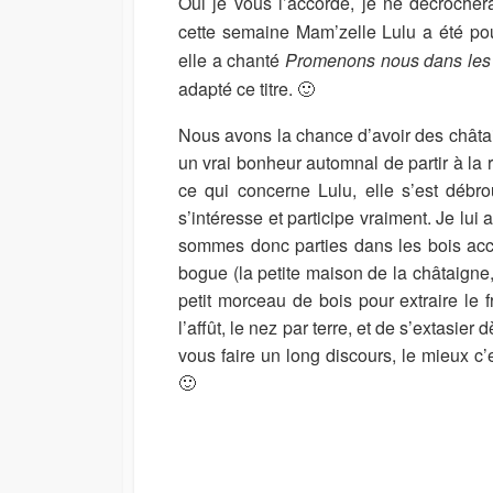
Oui je vous l’accorde, je ne décrocher
I
M
cette semaine Mam’zelle Lulu a été po
S
O
elle a chanté
Promenons nous dans les
H
D
E
I
adapté ce titre. 🙂
D
F
D
I
Nous avons la chance d’avoir des châtai
A
E
un vrai bonheur automnal de partir à la 
T
D
ce qui concerne Lulu, elle s’est débr
E
D
s’intéresse et participe vraiment. Je lui 
A
T
sommes donc parties dans les bois acc
E
bogue (la petite maison de la châtaigne, gn
petit morceau de bois pour extraire le f
l’affût, le nez par terre, et de s’extasie
vous faire un long discours, le mieux c
🙂