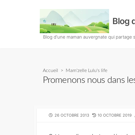
S
k
Blog 
i
p
t
Blog d'une maman auvergnate qui partage so
o
c
o
n
Accueil
>
Mam'zelle Lulu's life
t
Promenons nous dans les 
e
n
t
P
26 OCTOBRE 2013
L
10 OCTOBRE 2019
U
A
B
S
L
T