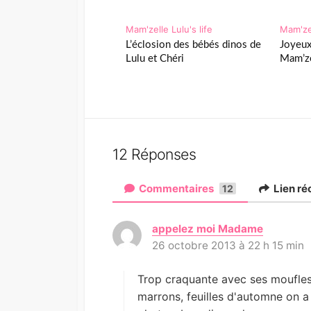
Mam'zelle Lulu's life
Mam'zel
L’éclosion des bébés dinos de
Joyeux
Lulu et Chéri
Mam’ze
12 Réponses
Commentaires
Lien ré
12
appelez moi Madame
d
26 octobre 2013 à 22 h 15 min
i
t
:
Trop craquante avec ses moufles 
marrons, feuilles d'automne on a 