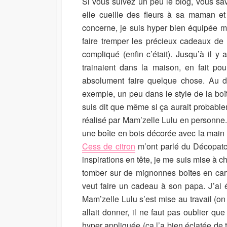
Si vous suivez un peu le blog, vous sa
I
M
U
elle cueille des fleurs à sa maman e
S
O
R
concerne, je suis hyper bien équipée ma
H
D
E
I
faire tremper les précieux cadeaux de 
D
F
compliqué (enfin c’était). Jusqu’à il y
D
I
trainaient dans la maison, en fait pou
A
E
T
D
absolument faire quelque chose. Au dé
E
D
exemple, un peu dans le style de la boî
A
suis dit que même si ça aurait probablem
T
réalisé par Mam’zelle Lulu en personne. 
E
une boîte en bois décorée avec la main
Cess de citron
m’ont parlé du Décopatch
inspirations en tête, je me suis mise à c
tomber sur de mignonnes boîtes en carto
veut faire un cadeau à son papa. J’ai
Mam’zelle Lulu s’est mise au travail (on
allait donner, il ne faut pas oublier qu
hyper appliquée (ça l’a bien éclatée de 