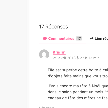
17 Réponses
Commentaires
Lien ré
17
KrisTin
d
29 avril 2013 à 22 h 13 min
i
t
:
Elle est superbe cette boîte à c
d'objets faits mains que vous tro
J'vois encore ma tête à Noël quan
dans le salon pendant un mois ^
cadeau de fête des mères ne fass
Répondre