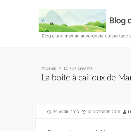
S
k
Blog 
i
p
t
Blog d'une maman auvergnate qui partage so
o
c
o
n
Accueil
>
Loisirs creatifs
t
La boîte à cailloux de Ma
e
n
t
P
29 AVRIL 2013
L
10 OCTOBRE 2019
A
L
U
A
U
B
S
T
L
T
E