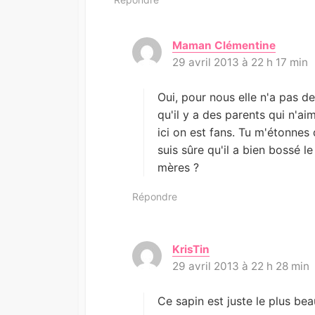
Maman Clémentine
d
29 avril 2013 à 22 h 17 min
i
t
:
Oui, pour nous elle n'a pas d
qu'il y a des parents qui n'a
ici on est fans. Tu m'étonnes
suis sûre qu'il a bien bossé le
mères ?
Répondre
KrisTin
d
29 avril 2013 à 22 h 28 min
i
t
:
Ce sapin est juste le plus b