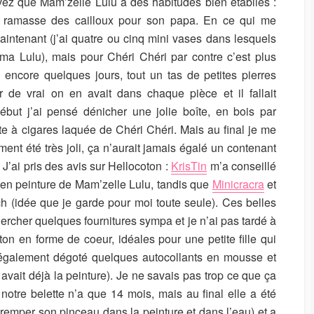
vez que Mam’zelle Lulu a des habitudes bien établies :
t ramasse des cailloux pour son papa. En ce qui me
intenant (j’ai quatre ou cinq mini vases dans lesquels
ma Lulu), mais pour Chéri Chéri par contre c’est plus
 a encore quelques jours, tout un tas de petites pierres
r de vrai on en avait dans chaque pièce et il fallait
but j’ai pensé dénicher une jolie boîte, en bois par
te à cigares laquée de Chéri Chéri. Mais au final je me
ent été très joli, ça n’aurait jamais égalé un contenant
J’ai pris des avis sur Hellocoton :
KrisTin
m’a conseillé
 en peinture de Mam’zelle Lulu, tandis que
Minicracra
et
 (idée que je garde pour moi toute seule). Ces belles
hercher quelques fournitures sympa et je n’ai pas tardé à
n en forme de coeur, idéales pour une petite fille qui
 également dégoté quelques autocollants en mousse et
 avait déjà la peinture). Je ne savais pas trop ce que ça
e notre belette n’a que 14 mois, mais au final elle a été
tremper son pinceau dans la peinture et dans l’eau) et a