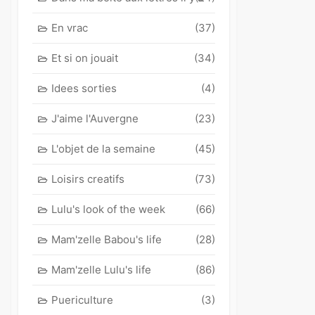
En vrac
(37)
Et si on jouait
(34)
Idees sorties
(4)
J'aime l'Auvergne
(23)
L'objet de la semaine
(45)
Loisirs creatifs
(73)
Lulu's look of the week
(66)
Mam'zelle Babou's life
(28)
Mam'zelle Lulu's life
(86)
Puericulture
(3)