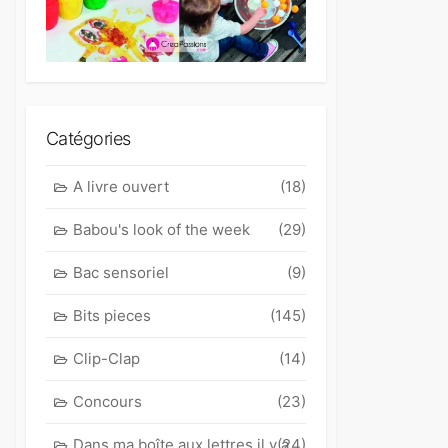
Catégories
A livre ouvert
(18)
Babou's look of the week
(29)
Bac sensoriel
(9)
Bits pieces
(145)
Clip-Clap
(14)
Concours
(23)
Dans ma boîte aux lettres il y a
(24)