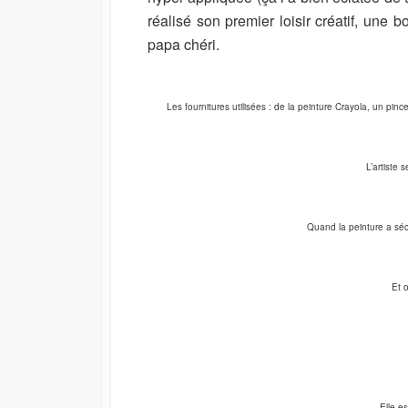
réalisé son premier loisir créatif, une bo
papa chéri.
Les fournitures utilisées : de la peinture Crayola, un pin
L’artiste 
Quand la peinture a séc
Et 
Elle e