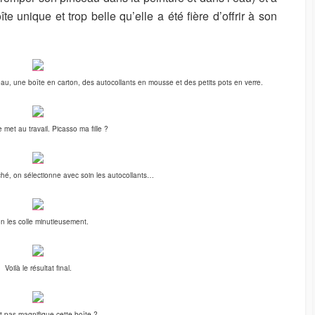
îte unique et trop belle qu’elle a été fière d’offrir à son
ceau, une boîte en carton, des autocollants en mousse et des petits pots en verre.
se met au travail. Picasso ma fille ?
hé, on sélectionne avec soin les autocollants…
on les colle minutieusement.
Voilà le résultat final.
st pas magnifique cette boît
e ?