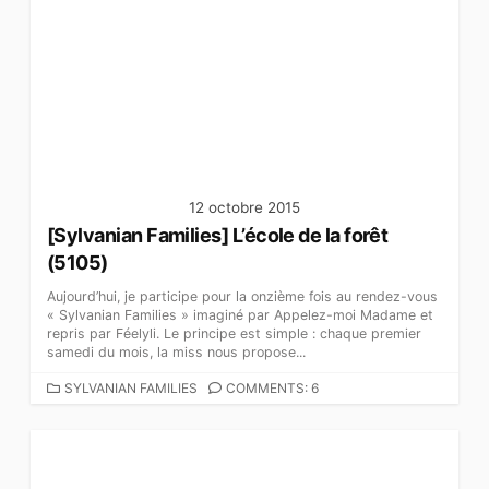
12 octobre 2015
[Sylvanian Families] L’école de la forêt
(5105)
Aujourd’hui, je participe pour la onzième fois au rendez-vous
« Sylvanian Families » imaginé par Appelez-moi Madame et
repris par Féelyli. Le principe est simple : chaque premier
samedi du mois, la miss nous propose...
C
SYLVANIAN FAMILIES
COMMENTS: 6
A
T
É
G