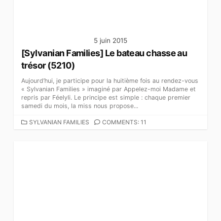
S
5 juin 2015
[Sylvanian Families] Le bateau chasse au
trésor (5210)
Aujourd’hui, je participe pour la huitième fois au rendez-vous
« Sylvanian Families » imaginé par Appelez-moi Madame et
repris par Féelyli. Le principe est simple : chaque premier
samedi du mois, la miss nous propose...
C
SYLVANIAN FAMILIES
COMMENTS: 11
A
T
É
G
O
R
I
E
S