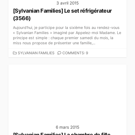
3 avril 2015
[Sylvanian Families] Le set réfrigérateur
(3566)
Aujourd’hui, je participe pour la sixième fois au rendez-vous
« Sylvanian Families » imaginé par Appelez-moi Madame. Le
principe est simple : chaque premier samedi du mois, la
miss nous propose de présenter une famille,...
C
SYLVANIAN FAMILIES
COMMENTS: 9
A
T
É
G
O
R
I
E
S
6 mars 2015
[Sylvanian Families] La chambre de fille