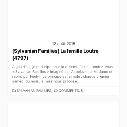
O
R
I
E
S
12 août 2015
[Sylvanian Families] La famille Loutre
(4797)
Aujourd’hui, je participe pour la dizième fois au rendez-vous
« Sylvanian Families » imaginé par Appelez-moi Madame et
repris par Féelyli. Le principe est simple : chaque premier
samedi du mois, la miss nous propose...
C
SYLVANIAN FAMILIES
COMMENTS: 8
A
T
É
G
O
R