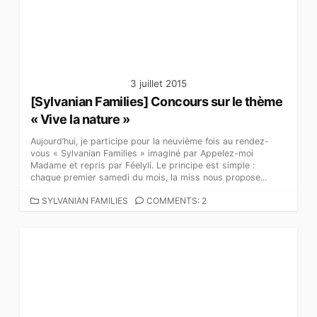
I
E
S
3 juillet 2015
[Sylvanian Families] Concours sur le thème
« Vive la nature »
Aujourd’hui, je participe pour la neuvième fois au rendez-
vous « Sylvanian Families » imaginé par Appelez-moi
Madame et repris par Féelyli. Le principe est simple :
chaque premier samedi du mois, la miss nous propose...
C
SYLVANIAN FAMILIES
COMMENTS: 2
A
T
É
G
O
R
I
E