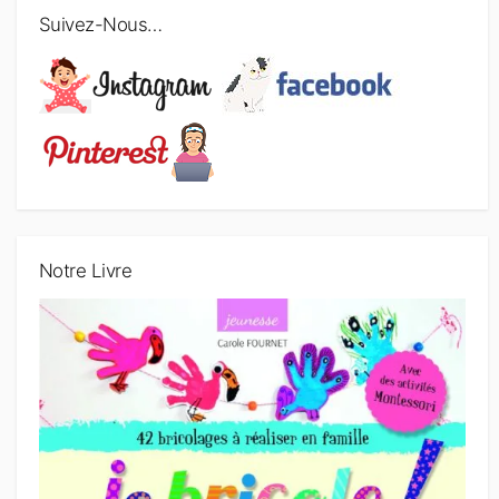
i
Suivez-Nous…
c
l
e
s
Notre Livre