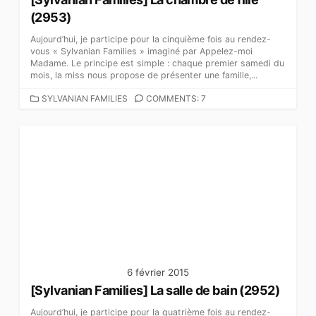
(2953)
Aujourd’hui, je participe pour la cinquième fois au rendez-
vous « Sylvanian Families » imaginé par Appelez-moi
Madame. Le principe est simple : chaque premier samedi du
mois, la miss nous propose de présenter une famille,...
C
SYLVANIAN FAMILIES
COMMENTS: 7
A
T
É
G
O
R
I
E
S
6 février 2015
[Sylvanian Families] La salle de bain (2952)
Aujourd’hui, je participe pour la quatrième fois au rendez-