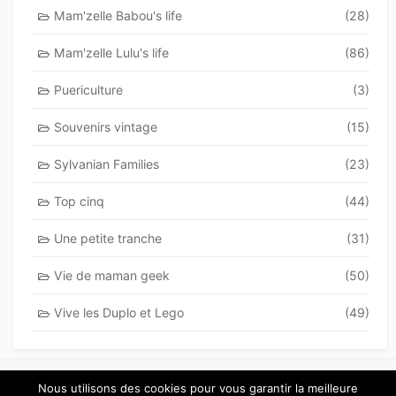
Mam'zelle Babou's life
(28)
Mam'zelle Lulu's life
(86)
Puericulture
(3)
Souvenirs vintage
(15)
Sylvanian Families
(23)
Top cinq
(44)
Une petite tranche
(31)
Vie de maman geek
(50)
Vive les Duplo et Lego
(49)
Nous utilisons des cookies pour vous garantir la meilleure