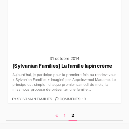
É
G
O
R
I
E
S
31 octobre 2014
[Sylvanian Families] La famille lapin crème
Aujourd’hui, je participe pour la première fois au rendez-vous
« Sylvanian Families » imaginé par Appelez-moi Madame. Le
principe est simple : chaque premier samedi du mois, la
miss nous propose de présenter une famille,...
C
SYLVANIAN FAMILIES
COMMENTS: 13
A
T
N
«
1
2
É
G
a
O