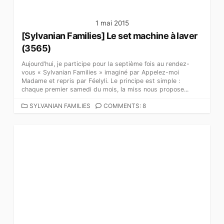
1 mai 2015
[Sylvanian Families] Le set machine à laver
(3565)
Aujourd’hui, je participe pour la septième fois au rendez-
vous « Sylvanian Families » imaginé par Appelez-moi
Madame et repris par Féelyli. Le principe est simple :
chaque premier samedi du mois, la miss nous propose...
C
SYLVANIAN FAMILIES
COMMENTS: 8
A
T
É
G
O
R
I
E
S