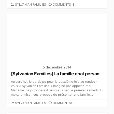
C
SYLVANIAN FAMILIES
COMMENTS: 8
A
T
É
G
O
R
I
E
S
5 décembre 2014
[Sylvanian Families] La famille chat persan
Aujourd’hui, je participe pour la deuxième fois au rendez-
vous « Sylvanian Families » imaginé par Appelez-moi
Madame. Le principe est simple : chaque premier samedi du
mois, la miss nous propose de présenter une famille,...
C
SYLVANIAN FAMILIES
COMMENTS: 9
A
T