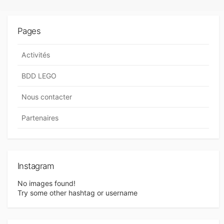
v
R
I
i
E
Pages
S
g
a
Activités
t
BDD LEGO
i
Nous contacter
o
n
Partenaires
d
e
s
Instagram
a
No images found!
Try some other hashtag or username
r
t