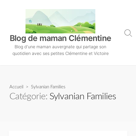
S
k
i
p
t
S
Blog de maman Clémentine
o
e
Blog d'une maman auvergnate qui partage son
a
c
r
quotidien avec ses petites Clémentine et Victoire
o
c
n
h
T
t
o
e
g
n
Accueil
> Sylvanian Families
g
l
t
Catégorie:
Sylvanian Families
e