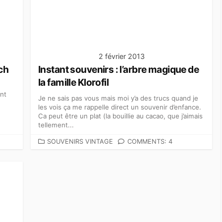
2 février 2013
ch
Instant souvenirs : l’arbre magique de
la famille Klorofil
ant
Je ne sais pas vous mais moi y’a des trucs quand je
les vois ça me rappelle direct un souvenir d’enfance.
Ca peut être un plat (la bouillie au cacao, que j’aimais
tellement...
C
SOUVENIRS VINTAGE
COMMENTS: 4
A
T
É
G
O
R
I
E