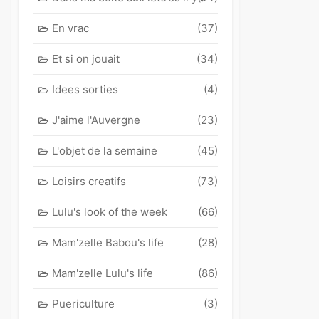
En vrac
(37)
Et si on jouait
(34)
Idees sorties
(4)
J'aime l'Auvergne
(23)
L'objet de la semaine
(45)
Loisirs creatifs
(73)
Lulu's look of the week
(66)
Mam'zelle Babou's life
(28)
Mam'zelle Lulu's life
(86)
Puericulture
(3)