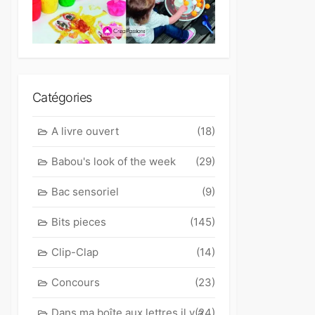
Catégories
A livre ouvert
(18)
Babou's look of the week
(29)
Bac sensoriel
(9)
Bits pieces
(145)
Clip-Clap
(14)
Concours
(23)
Dans ma boîte aux lettres il y a
(24)