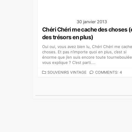
S
30 janvier 2013
Chéri Chéri me cache des choses (
des trésors en plus)
Oui oui, vous avez bien lu, Chéri Chéri me cach
choses. Et pas n’importe quoi en plus, c’est si
énorme que j’en suis encore toute tourneboulée
vous explique ? C’est parti....
C
SOUVENIRS VINTAGE
COMMENTS: 4
A
T
N
É
G
a
O
v
R
I
i
E
S
g