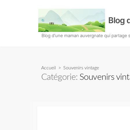
S
k
Blog 
i
p
t
Blog d'une maman auvergnate qui partage so
o
c
o
n
Accueil
> Souvenirs vintage
t
Catégorie:
Souvenirs vin
e
n
t