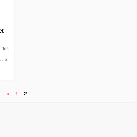
S
et
e des
. Je
«
1
2