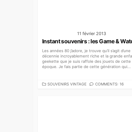
11 février 2013
Instant souvenirs : les Game & Wat
Les années 80 j’adore, je trouve qu’il s’agit d’une
décennie incroyablement riche et la grande enf
geekette que je suis raffole des jouets de cette
époque. Je fais partie de cette génération qui...
C
SOUVENIRS VINTAGE
COMMENTS: 16
A
T
É
G
O
R
I
E