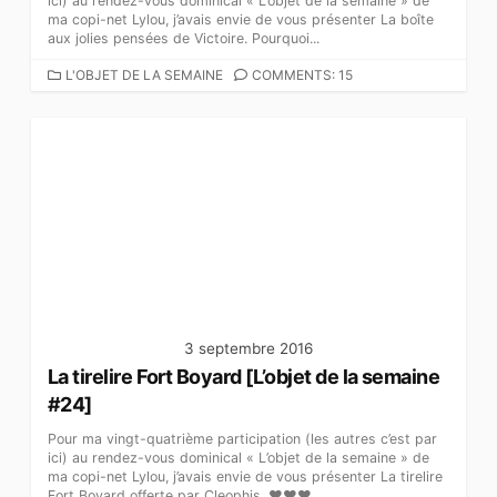
ici) au rendez-vous dominical « L’objet de la semaine » de
ma copi-net Lylou, j’avais envie de vous présenter La boîte
aux jolies pensées de Victoire. Pourquoi...
C
L'OBJET DE LA SEMAINE
COMMENTS: 15
A
T
É
G
O
R
I
E
S
3 septembre 2016
La tirelire Fort Boyard [L’objet de la semaine
#24]
Pour ma vingt-quatrième participation (les autres c’est par
ici) au rendez-vous dominical « L’objet de la semaine » de
ma copi-net Lylou, j’avais envie de vous présenter La tirelire
Fort Boyard offerte par Cleophis. ♥♥♥...