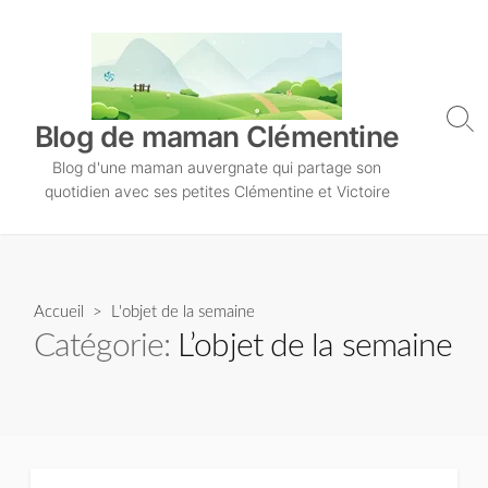
S
k
i
p
t
S
Blog de maman Clémentine
o
e
Blog d'une maman auvergnate qui partage son
a
c
r
quotidien avec ses petites Clémentine et Victoire
o
c
n
h
T
t
o
e
g
n
Accueil
> L'objet de la semaine
g
l
t
Catégorie:
L’objet de la semaine
e