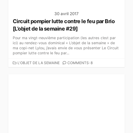
30 avril 2017
Circuit pompier lutte contre le feu par Brio
[L’objet de la semaine #29]
Pour ma vingt-neuvième participation (les autres c’est par
ici) au rendez-vous dominical « L’objet de la semaine » de
ma copi-net Lylou, j’avais envie de vous présenter Le Circuit
pompier lutte contre le feu par...
C
L'OBJET DE LA SEMAINE
COMMENTS: 8
A
T
É
G
O
R
I
E
S