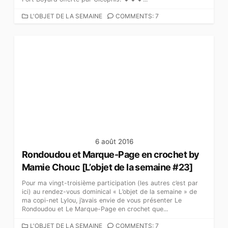
C
L'OBJET DE LA SEMAINE
COMMENTS: 7
A
T
É
G
O
R
I
E
S
6 août 2016
Rondoudou et Marque-Page en crochet by
Mamie Chouc [L’objet de la semaine #23]
Pour ma vingt-troisième participation (les autres c’est par
ici) au rendez-vous dominical « L’objet de la semaine » de
ma copi-net Lylou, j’avais envie de vous présenter Le
Rondoudou et Le Marque-Page en crochet que...
C
L'OBJET DE LA SEMAINE
COMMENTS: 7