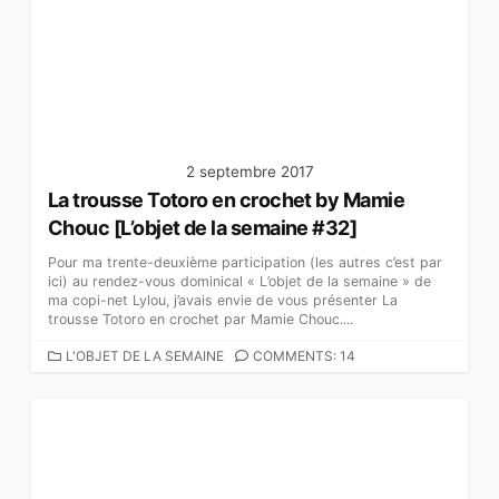
O
R
I
E
S
2 septembre 2017
La trousse Totoro en crochet by Mamie
Chouc [L’objet de la semaine #32]
Pour ma trente-deuxième participation (les autres c’est par
ici) au rendez-vous dominical « L’objet de la semaine » de
ma copi-net Lylou, j’avais envie de vous présenter La
trousse Totoro en crochet par Mamie Chouc....
C
L'OBJET DE LA SEMAINE
COMMENTS: 14
A
T
É
G
O
R