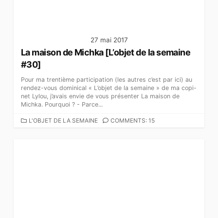
S
27 mai 2017
La maison de Michka [L’objet de la semaine
#30]
Pour ma trentième participation (les autres c’est par ici) au
rendez-vous dominical « L’objet de la semaine » de ma copi-
net Lylou, j’avais envie de vous présenter La maison de
Michka. Pourquoi ? - Parce...
C
L'OBJET DE LA SEMAINE
COMMENTS: 15
A
T
É
G
O
R
I
E
S