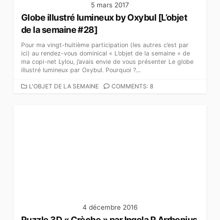
5 mars 2017
Globe illustré lumineux by Oxybul [L’objet
de la semaine #28]
Pour ma vingt-huitième participation (les autres c’est par
ici) au rendez-vous dominical « L’objet de la semaine » de
ma copi-net Lylou, j’avais envie de vous présenter Le globe
illustré lumineux par Oxybul. Pourquoi ?...
C
L'OBJET DE LA SEMAINE
COMMENTS: 8
A
T
É
G
O
R
I
E
S
4 décembre 2016
Puzzle 3D « Crèche » par Ingela P Arrhenius