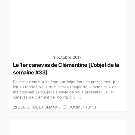
1 octobre 2017
Le 1er canevas de Clémentine [L’objet de la
semaine #33]
Pour ma trente-troisième participation (les autres c’est par
ici) au rendez-vous dominical « L’objet de la semaine » de
ma copi-net Lylou, j’avais envie de vous présenter Le 1er
canevas de Clémentine. Pourquoi ? -...
C
L'OBJET DE LA SEMAINE
COMMENTS: 13
A
T
É
G