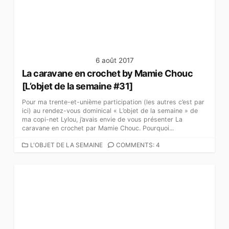
I
E
S
6 août 2017
La caravane en crochet by Mamie Chouc
[L’objet de la semaine #31]
Pour ma trente-et-unième participation (les autres c’est par
ici) au rendez-vous dominical « L’objet de la semaine » de
ma copi-net Lylou, j’avais envie de vous présenter La
caravane en crochet par Mamie Chouc. Pourquoi...
C
L'OBJET DE LA SEMAINE
COMMENTS: 4
A
T
É
G
O
R
I
E