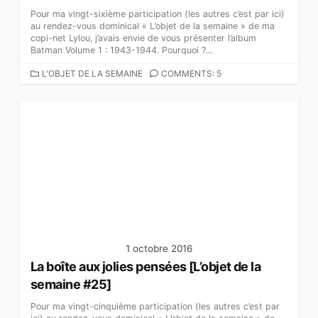
Pour ma vingt-sixième participation (les autres c’est par ici)
au rendez-vous dominical « L’objet de la semaine » de ma
copi-net Lylou, j’avais envie de vous présenter l’album
Batman Volume 1 : 1943-1944. Pourquoi ?...
C
L'OBJET DE LA SEMAINE
COMMENTS: 5
A
T
É
G
O
R
I
E
S
1 octobre 2016
La boîte aux jolies pensées [L’objet de la
semaine #25]
Pour ma vingt-cinquième participation (les autres c’est par