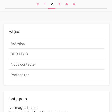
N
«
1
2
3
4
»
É
G
a
O
v
R
I
i
E
Pages
S
g
a
Activités
t
BDD LEGO
i
Nous contacter
o
n
Partenaires
d
e
s
Instagram
a
No images found!