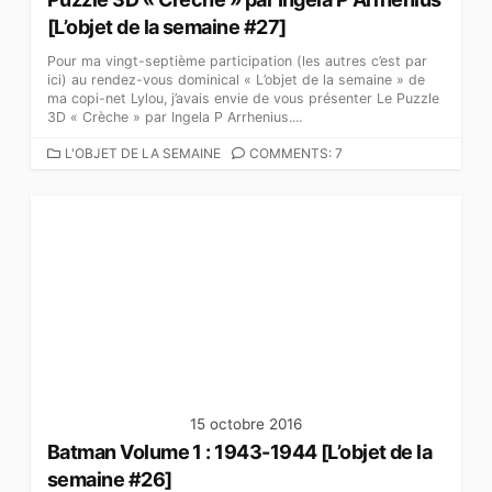
[L’objet de la semaine #27]
Pour ma vingt-septième participation (les autres c’est par
ici) au rendez-vous dominical « L’objet de la semaine » de
ma copi-net Lylou, j’avais envie de vous présenter Le Puzzle
3D « Crèche » par Ingela P Arrhenius....
C
L'OBJET DE LA SEMAINE
COMMENTS: 7
A
T
É
G
O
R
I
E
S
15 octobre 2016
Batman Volume 1 : 1943-1944 [L’objet de la
semaine #26]