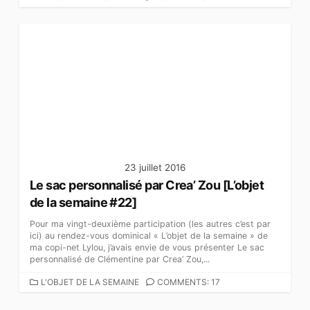
A
T
É
G
O
R
I
E
S
23 juillet 2016
Le sac personnalisé par Crea’ Zou [L’objet
de la semaine #22]
Pour ma vingt-deuxième participation (les autres c’est par
ici) au rendez-vous dominical « L’objet de la semaine » de
ma copi-net Lylou, j’avais envie de vous présenter Le sac
personnalisé de Clémentine par Crea’ Zou,...
C
L'OBJET DE LA SEMAINE
COMMENTS: 17
A
T