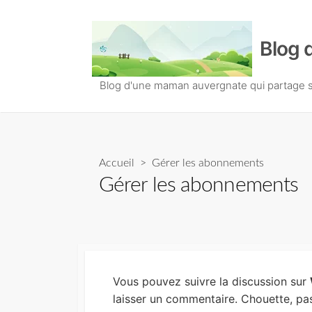
S
k
Blog 
i
p
t
Blog d'une maman auvergnate qui partage so
o
c
o
n
Accueil
> Gérer les abonnements
t
Gérer les abonnements
e
n
t
Vous pouvez suivre la discussion sur
laisser un commentaire. Chouette, pa