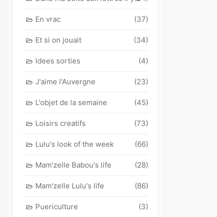
En vrac
(37)
Et si on jouait
(34)
Idees sorties
(4)
J'aime l'Auvergne
(23)
L'objet de la semaine
(45)
Loisirs creatifs
(73)
Lulu's look of the week
(66)
Mam'zelle Babou's life
(28)
Mam'zelle Lulu's life
(86)
Puericulture
(3)