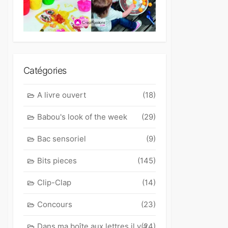
Catégories
A livre ouvert
(18)
Babou's look of the week
(29)
Bac sensoriel
(9)
Bits pieces
(145)
Clip-Clap
(14)
Concours
(23)
Dans ma boîte aux lettres il y a
(24)