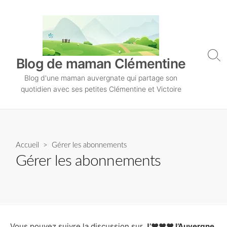
S
k
i
p
t
S
Blog de maman Clémentine
o
e
Blog d'une maman auvergnate qui partage son
a
c
r
quotidien avec ses petites Clémentine et Victoire
o
c
n
h
T
t
o
e
g
n
Accueil
> Gérer les abonnements
g
l
t
Gérer les abonnements
e
Vous pouvez suivre la discussion sur
J’♥♥♥ l’Auvergne