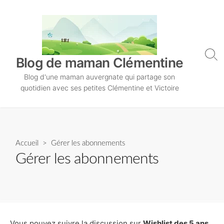
S
k
i
p
t
S
Blog de maman Clémentine
o
e
Blog d'une maman auvergnate qui partage son
a
c
r
quotidien avec ses petites Clémentine et Victoire
o
c
n
h
T
t
o
e
g
n
Accueil
> Gérer les abonnements
g
l
t
Gérer les abonnements
e
Vous pouvez suivre la discussion sur
Wishlist des 5 ans