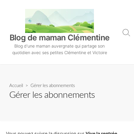
S
k
i
p
t
S
Blog de maman Clémentine
o
e
Blog d'une maman auvergnate qui partage son
a
c
r
quotidien avec ses petites Clémentine et Victoire
o
c
n
h
T
t
o
e
g
n
Accueil
> Gérer les abonnements
g
l
t
Gérer les abonnements
e
Vous pouvez suivre la discussion sur
Vive la rentrée…