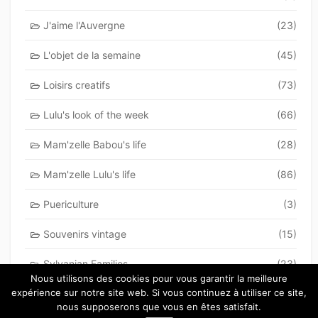
J'aime l'Auvergne
(23)
L'objet de la semaine
(45)
Loisirs creatifs
(73)
Lulu's look of the week
(66)
Mam'zelle Babou's life
(28)
Mam'zelle Lulu's life
(86)
Puericulture
(3)
Souvenirs vintage
(15)
Sylvanian Families
(23)
Nous utilisons des cookies pour vous garantir la meilleure
expérience sur notre site web. Si vous continuez à utiliser ce site,
Top cinq
(44)
nous supposerons que vous en êtes satisfait.