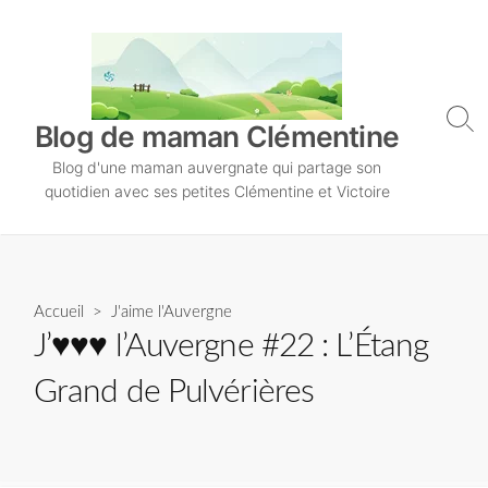
S
k
i
p
t
S
Blog de maman Clémentine
o
e
Blog d'une maman auvergnate qui partage son
a
c
r
quotidien avec ses petites Clémentine et Victoire
o
c
n
h
T
t
o
e
g
n
Accueil
>
J'aime l'Auvergne
g
l
t
J’♥♥♥ l’Auvergne #22 : L’Étang
e
Grand de Pulvérières