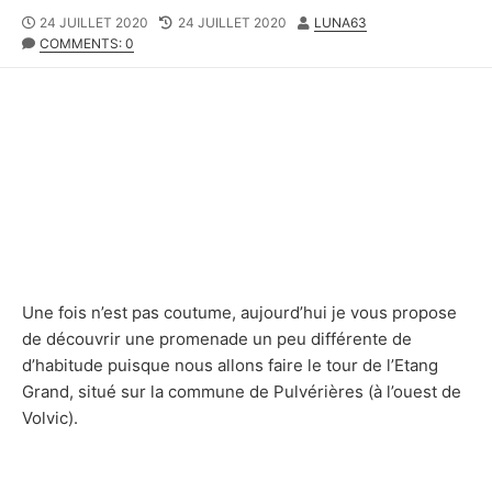
P
24 JUILLET 2020
L
24 JUILLET 2020
A
LUNA63
U
COMMENTS: 0
A
U
B
S
T
L
T
E
I
M
U
S
O
R
H
D
E
I
D
F
D
I
A
E
T
D
E
D
A
Une fois n’est pas coutume, aujourd’hui je vous propose
T
E
de découvrir une promenade un peu différente de
d’habitude puisque nous allons faire le tour de l’Etang
Grand, situé sur la commune de Pulvérières (à l’ouest de
Volvic).