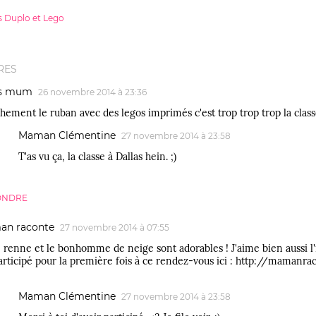
es Duplo et Lego
RES
's mum
26 novembre 2014 à 23:36
hement le ruban avec des legos imprimés c'est trop trop trop la classe
Maman Clémentine
27 novembre 2014 à 23:58
T'as vu ça, la classe à Dallas hein. ;)
ONDRE
an raconte
27 novembre 2014 à 07:55
 renne et le bonhomme de neige sont adorables ! J'aime bien aussi 
participé pour la première fois à ce rendez-vous ici : http://maman
Maman Clémentine
27 novembre 2014 à 23:58