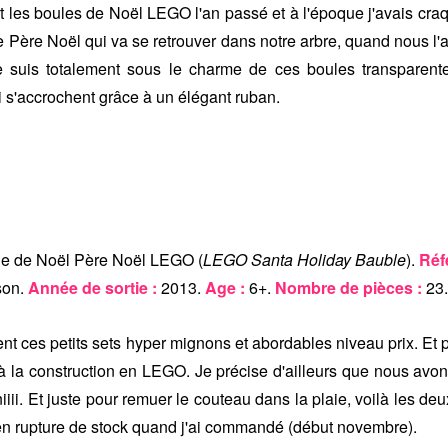
t les boules de Noël LEGO l'an passé et à l'époque j'avais craq
e Père Noël qui va se retrouver dans notre arbre, quand nous l
Je suis totalement sous le charme de ces boules transparent
i s'accrochent grâce à un élégant ruban.
e de Noël Père Noël LEGO (
LEGO Santa Holiday Bauble
).
Réf
son.
Année de sortie :
2013.
Age :
6+.
Nombre de pièces :
23
nt ces petits sets hyper mignons et abordables niveau prix. Et
u à la construction en LEGO. Je précise d'ailleurs que nous avons
iiii. Et juste pour remuer le couteau dans la plaie, voilà les deux
 en rupture de stock quand j'ai commandé (début novembre).