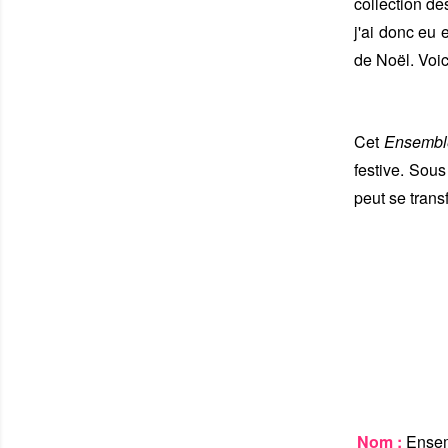
collection de
j'ai donc eu 
de Noël. Voic
Cet
Ensembl
festive. Sous
peut se tran
Nom :
Ensem