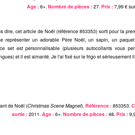
Age :
6+.
Nombre de pièces :
27.
Prix :
7,99 € su
s dire, cet article de Noël (référence 853353) sorti pour la pr
de représenter un adorable Père Noël, un sapin, un paquet
ce set est personnalisable (plusieurs autocollants vous pe
ngues) et il est aimanté. Je l'ai fixé sur le frigo et sérieusement il 
nt de Noël (
Christmas Scene Magnet
).
Référence :
853353.
C
sortie :
2011.
Age :
6+.
Nombre de pièces :
48.
Prix :
9,9