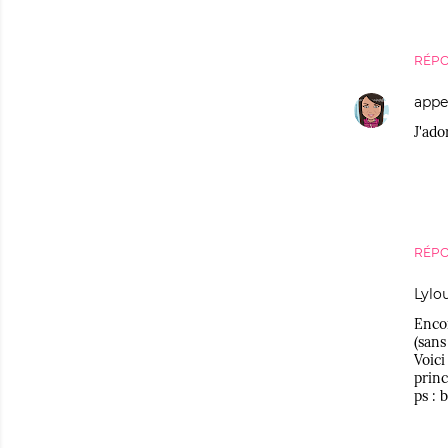
RÉP
appe
J'ado
RÉP
Lylo
Encor
(sans
Voici
prin
ps : 