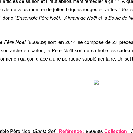
s articles de saison
et il faut absolument remédier à ça ^^
. A qu
envie de vous montrer de jolies briques rouges et vertes, idéa
i donc l'
Ensemble Père Noël
, l'
Aimant de Noël
et la
Boule de N
e Père Noël
(850939) sorti en 2014 se compose de 27 pièces
 son arche en carton, le Père Noël sort de sa hotte les cadeaux
sformer en garçon grâce à une perruque supplémentaire. Un set 
ble Père Noël (
Santa Set
).
Référence :
850939.
Collection :
A