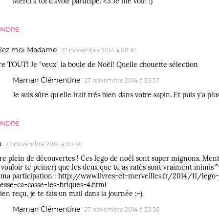
Merci à toi d'avoir participé. <3 Je file voir. :)
ONDRE
lez moi Madame
27 novembre 2014 à 08:18
re TOUT! Je "veux" la boule de Noël! Quelle chouette sélection
Maman Clémentine
27 novembre 2014 à 23:57
Je suis sûre qu'elle irait très bien dans votre sapin. Et puis y'a pl
ONDRE
u
27 novembre 2014 à 08:40
e plein de découvertes ! Ces lego de noël sont super mignons. Menti
 vouloir te peiner) que les deux que tu as ratés sont vraiment mimis
 ma participation : http://www.livres-et-merveilles.fr/2014/11/lego
cesse-ca-casse-les-briques-4.html
bien reçu, je te fais un mail dans la journée ;-)
Maman Clémentine
27 novembre 2014 à 23:56