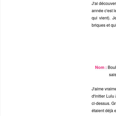
J'ai découver
année c'est l
qui vient). 
briques et qu
Nom :
Boul
sai
J'aime vraime
d'initier Lul
ci-dessus. Gn
étaient déjà