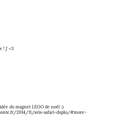
 ! j' <3
l'idée du magnet LEGO de noël :)
raconte.fr/2014/11/avis-safari-duplo/#more-