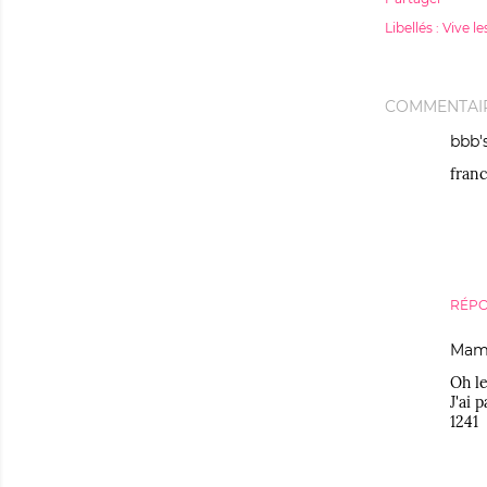
Libellés :
Vive l
COMMENTAI
bbb
franc
RÉP
Mam
Oh le
J'ai 
1241